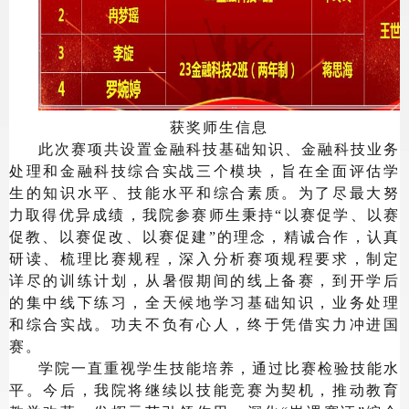
获奖师生信息
此次赛项共设置金融科技基础知识、金融科技业务
处理和金融科技综合实战三个模块，旨在全面评估学
生的知识水平、技能水平和综合素质。为了尽最大努
力取得优异成绩，我院参赛师生秉持“以赛促学、以赛
促教、以赛促改、以赛促建”的理念，精诚合作，认真
研读、梳理比赛规程，深入分析赛项规程要求，制定
详尽的训练计划，从暑假期间的线上备赛，到开学后
的集中线下练习，全天候地学习基础知识，业务处理
和综合实战。功夫不负有心人，终于凭借实力冲进国
赛。
学院一直重视学生技能培养，通过比赛检验技能水
平。今后，我院将继续以技能竞赛为契机，推动教育