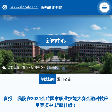
医药健康学院
新闻中心
当前位置：
首页
>
新闻中心
>
学院新闻
学院新闻
通知公告
喜报 | 我院在2024金砖国家职业技能大赛金融科技应
用赛项中 斩获佳绩！