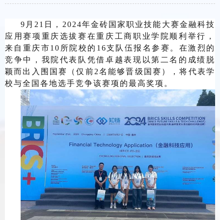
9
月
21
日，
2024
年金砖国家职业技能大赛金融科技
应用赛项重庆选拔赛在重庆工商职业学院顺利举行，
来自重庆市
10
所院校的
16
支队伍报名参赛。在激烈的
竞争中，我院代表队凭借卓越表现以第二名的成绩脱
颖而出入围国赛（仅前
2
名能够晋级国赛），将代表学
校与全国各地选手竞争该赛项的最高奖项。