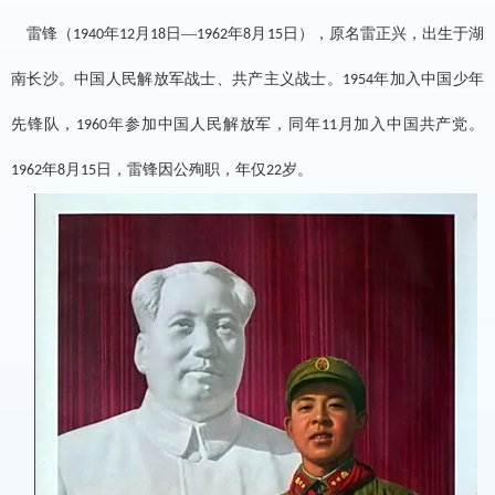
雷锋（
年
月
日—
年
月
日），原名雷正兴，出生于湖
1940
12
18
1962
8
15
南长沙。中国人民解放军战士、共产主义战士。
年加入中国少年
1954
先锋队，
年参加中国人民解放军，同年
月加入中国共产党。
1960
11
年
月
日，雷锋因公殉职，年仅
岁。
1962
8
15
22