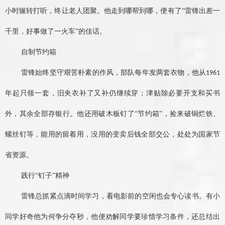
小时辗转打听，终让老人团聚。他走到哪帮到哪，便有了“雷锋出差一
千里，好事做了一火车”的佳话。
自制节约箱
雷锋始终坚守艰苦朴素的作风，部队每年发两套衣物，他从
1961
年起只领一套，旧夹衣补了又补仍继续穿；津贴除必要开支和买书
外，其余全部存银行。他还用破木板钉了“节约箱”，捡来破铜烂铁、
螺丝钉等，能用的留着用，没用的变卖后钱全部交公，处处为国家节
省资源。
践行
“钉子”精神
雷锋总抓紧点滴时间学习，看电影前的空闲也会专心读书。有小
同学好奇他为何争分夺秒，他便劝解同学要珍惜学习条件，还总结出