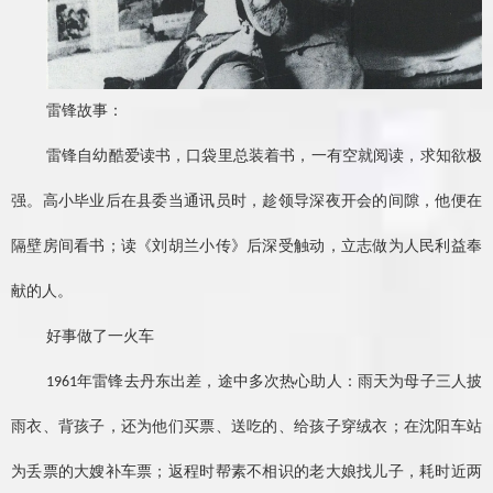
雷锋故事：
雷锋自幼酷爱读书，口袋里总装着书，一有空就阅读，求知欲极
强。高小毕业后在县委当通讯员时，趁领导深夜开会的间隙，他便在
隔壁房间看书；读《刘胡兰小传》后深受触动，立志做为人民利益奉
献的人。
好事做了一火车
年雷锋去丹东出差，途中多次热心助人：雨天为母子三人披
1961
雨衣、背孩子，还为他们买票、送吃的、给孩子穿绒衣；在沈阳车站
为丢票的大嫂补车票；返程时帮素不相识的老大娘找儿子，耗时近两