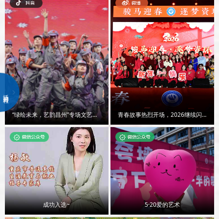
活动日程
“绿绘未来，艺韵昌州”专场文艺展演
青春故事热烈开场，2026继续闪闪发光！..
成功入选~
5·20爱的艺术