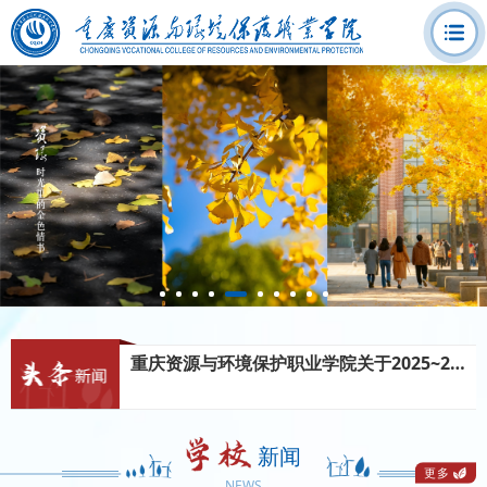
重资环职院〔2025〕295号关于2024-2025学年学校奖学..
附件：重庆资源与环境保护职业学院2024-2025学年学校奖公示名单.pdf
学校召开重庆市第二期“双高建设计划”工作推进会
2025级学生军事训练监督举报电话
重庆警备区：023-68759039 大足区教委：023-43722259
为全面推进“双高计划”建设工作，压实建设责任、凝聚发展合力，4月29日下午，学校在学术报告厅隆重召开重庆市第二期“双高建设计划”工作推进会。上合经贸平台教育工作联盟常务秘书长毛德林应邀参会，学校全体校领导出席会议，全体教职工参加会议。本次会议由副校长任彩银主持。
重庆资源与环境保护职业学院关于2026年全国“最美教..
2026-04-30
我校于2026年3月组织开展了2026年全国“最美教师”宣传选树推荐工作。经过层层推选，严格审核，本着优中选..
重庆资源与环境保护职业学院关于2025~2026学年第二..
重庆资源与环境保护职业学院关于2025~2026学年高职..
重资环职院〔2025〕295号关于2024-2025学年学校奖学..
附件：重庆资源与环境保护职业学院2024-2025学年学校奖公示名单.pdf
2025级学生军事训练监督举报电话
新闻
重庆警备区：023-68759039 大足区教委：023-43722259
更多
红魂铸志 绿梦启航——我校举行2026届毕业典礼暨表彰..
NEWS