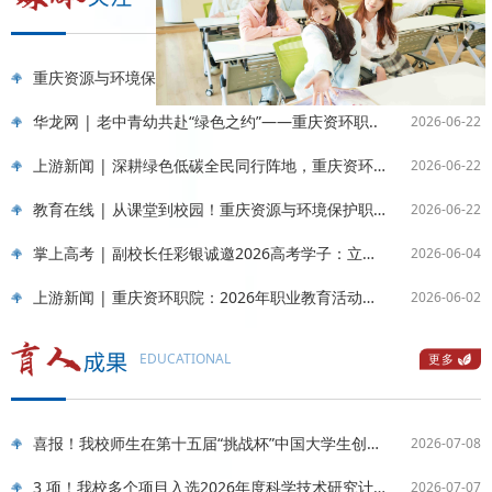
重庆资源与环境保护职业学院：红魂铸根脉，绿梦赴“..
2026-07-02
华龙网 | 老中青幼共赴“绿色之约”——重庆资环职..
2026-06-22
学校召开重庆市第二期“双高建设计划”工作推进会
上游新闻 | 深耕绿色低碳全民同行阵地，重庆资环职..
2026-06-22
为全面推进“双高计划”建设工作，压实建设责任、凝聚发展合力，4月29日下午，学校在学术报告厅隆重召开重庆市第二期“双高建设计划”工作推进会。上合经贸平台教育工作联盟常务秘书长毛德林应邀参会，学校全体校领导出席会议，全体教职工参加会议。本次会议由副校长任彩银主持。
教育在线 | 从课堂到校园！重庆资源与环境保护职业..
2026-06-22
2026-04-30
掌上高考 | 副校长任彩银诚邀2026高考学子：立足资..
2026-06-04
上游新闻 | 重庆资环职院：2026年职业教育活动月绘..
2026-06-02
EDUCATIONAL
更多
喜报！我校师生在第十五届“挑战杯”中国大学生创业..
2026-07-08
3 项！我校多个项目入选2026年度科学技术研究计划项..
2026-07-07