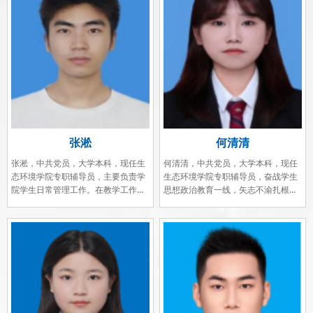
张淞
何清清
张淞，中共党员，大学本科，现任生
何清清，中共党员，大学本科，现任
态环境学院专职辅导员，主要负责学
生态环境学院专职辅导员，奋战学生
院学生日常管理工作。在教学工作、
思想政治教育一线，矢志不渝扎根师
学习和生活秩序中，帮助学生建立优
生；秉承“最普通的岗位，最平凡的工
良的校风、学风；鼓励学生独立、自
作，最执着的追求”理念；牢记立德树
强、自信，成长、成人、成才。
人使命，做学生的知心人和引路人。