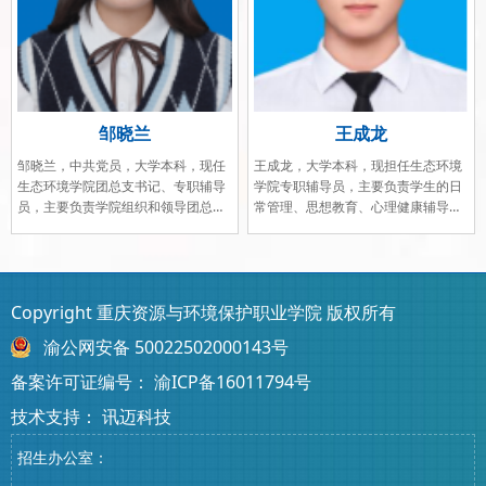
邹晓兰
王成龙
邹晓兰，中共党员，大学本科，现任
王成龙，大学本科，现担任生态环境
生态环境学院团总支书记、专职辅导
学院专职辅导员，主要负责学生的日
员，主要负责学院组织和领导团总支
常管理、思想教育、心理健康辅导及
部的工作，推动团学的工作开展，促
生涯规划指导等工作。始终秉持“以学
进青年成长成才，为团员提供服务和
生为中心”的理念，注重与学生建立良
指导。
好的沟通关系，帮助学生解决学习、
生..
Copyright 重庆资源与环境保护职业学院 版权所有
渝公网安备 50022502000143号
备案许可证编号：
渝ICP备16011794号
技术支持：
讯迈科技
招生办公室：